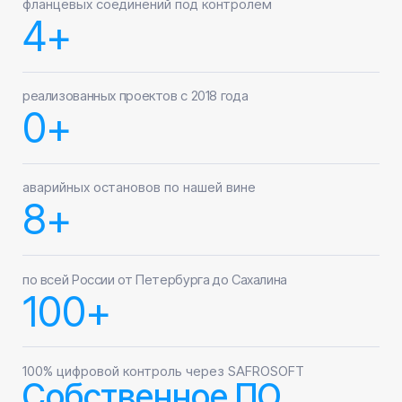
отрасли
Нефтепереработка
Нефтегазодобы
очистка теплообменников, колонн,
очистка резервуаров,
реакторов, трубопроводов, резервуаров
трубопроводов, обор
на нпз
подготовки продукци