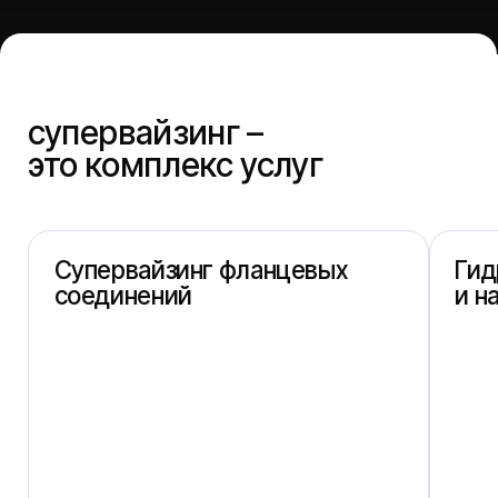
супервайзинг –
это комплекс услуг
Супервайзинг фланцевых
Гидравлическ
соединений
и натяжение 
затяжка ответствен
независимый контроль качества затяжки,
гидравлическими кл
проверка соответствия технологии,
и тензодатчиками с
ведение реестра фланцев и цифровой
усилием для работы
контроль через safrosoft
давлениях