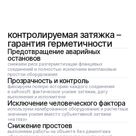
Исключение человеческого фактора
используем калиброванное оборудование и расчетные
значения усилия вместо субъективной затяжки
«на глаз»
Снижение простоев
выполняем работы на объекте без демонтажа
оборудования, сокращая время ремонта с дней
до нескольких часов
Соответствие нормативам
все работы выполняются аттестованным персоналом
накс с соблюдением требований промышленной
безопасности
как мы работаем
При работе подрядчиков заказчик часто видит только
итоговый отчет, без понимания процесса.
Это приводит к ошибкам, скрытым дефектам
и дополнительным затратам. Обеспечиваем
независимый супервайзинг с цифровым контролем
через платформу SAFROSOFT. Контролируем
подрядчиков, фиксируем этапы работ и проверяем
соблюдение технологий.