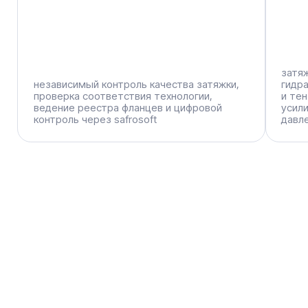
контролируемая затяжка –
гарантия герметичности
Предотвращение аварийных
остановов
снижаем риск разгерметизации фланцевых
соединений и полностью исключаем внеплановые
простои оборудования
Прозрачность и контроль
фиксируем полную историю каждого соединения
в safrosoft: фактическое усилие затяжки, дату
выполнения и исполнителя