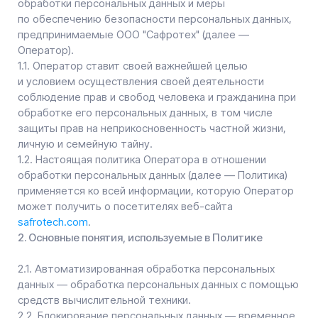
и условием осуществления своей деятельности
соблюдение прав и свобод человека и гражданина при
обработке его персональных данных, в том числе
защиты прав на неприкосновенность частной жизни,
личную и семейную тайну.
1.2. Настоящая политика Оператора в отношении
обработки персональных данных (далее — Политика)
применяется ко всей информации, которую Оператор
может получить о посетителях веб-сайта
safrotech.com
.
2. Основные понятия, используемые в Политике
2.1. Автоматизированная обработка персональных
данных — обработка персональных данных с помощью
средств вычислительной техники.
2.2. Блокирование персональных данных — временное
прекращение обработки персональных данных
(за исключением случаев, если обработка необходима
для уточнения персональных данных).
2.3. Веб-сайт — совокупность графических
и информационных материалов, а также программ для
ЭВМ и баз данных, обеспечивающих их доступность
в сети интернет по сетевому адресу
safrotech.com
.
2.4. Информационная система персональных данных —
совокупность содержащихся в базах данных
персональных данных и обеспечивающих их обработку