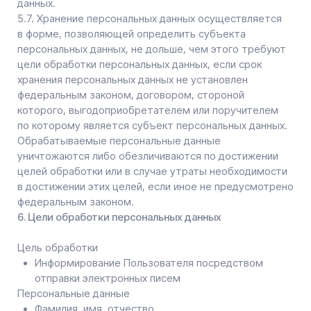
не нарушаются права и свободы субъекта
персональных данных.
7.6. Осуществляется обработка персональных данных,
доступ неограниченного круга лиц к которым
предоставлен субъектом персональных данных либо
по его просьбе (далее — общедоступные
персональные данные).
7.7. Осуществляется обработка персональных данных,
подлежащих опубликованию или обязательному
раскрытию в соответствии с федеральным законом.
8. Порядок сбора, хранения, передачи и других видов
обработки персональных данных
Безопасность персональных данных, которые
обрабатываются Оператором, обеспечивается путем
реализации правовых, организационных и технических
мер, необходимых для выполнения в полном объеме
требований действующего законодательства
в области защиты персональных данных.
8.1. Оператор обеспечивает сохранность
персональных данных и принимает все возможные
меры, исключающие доступ к персональным данным
неуполномоченных лиц.
8.2. Персональные данные Пользователя никогда,
ни при каких условиях не будут переданы третьим