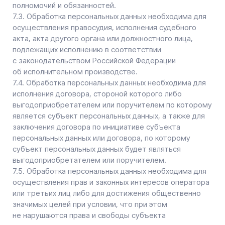
хранится и обрабатывается указанными лицами
(Операторами) в соответствии с их Пользовательским
соглашением и Политикой конфиденциальности.
Субъект персональных данных и/или с указанными
документами. Оператор не несет ответственность
за действия третьих лиц, в том числе указанных
в настоящем пункте поставщиков услуг.
8.6. Установленные субъектом персональных данных
запреты на передачу (кроме предоставления доступа),
а также на обработку или условия обработки (кроме
получения доступа) персональных данных,
разрешенных для распространения, не действуют
в случаях обработки персональных данных
в государственных, общественных и иных публичных
интересах, определенных законодательством РФ.
8.7. Оператор при обработке персональных данных
обеспечивает конфиденциальность персональных
данных.
8.8. Оператор осуществляет хранение персональных
данных в форме, позволяющей определить субъекта
персональных данных, не дольше, чем этого требуют
цели обработки персональных данных, если срок
хранения персональных данных не установлен
федеральным законом, договором, стороной
которого, выгодоприобретателем или поручителем