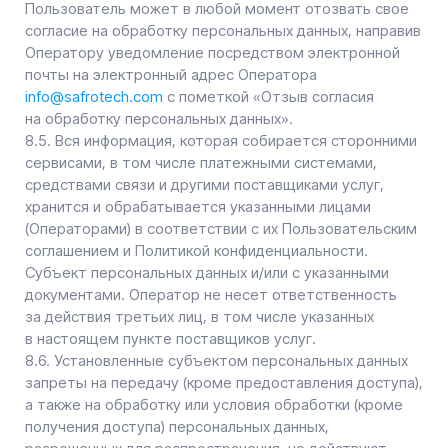
обратившись к Оператору с помощью электронной
почты
info@safrotech.com
.
12.2. В данном документе будут отражены любые
изменения политики обработки персональных данных
Оператором. Политика действует бессрочно
до замены ее новой версией.
12.3. Актуальная версия Политики в свободном
доступе расположена в сети Интернет по адресу
safrotech.com/privacy
.
+7 (812) 218-88-88
info@
safrotech
.com
Санкт-Петербург,
БЦ Смоленский, ул. Уральская, 4
Перейти к карте