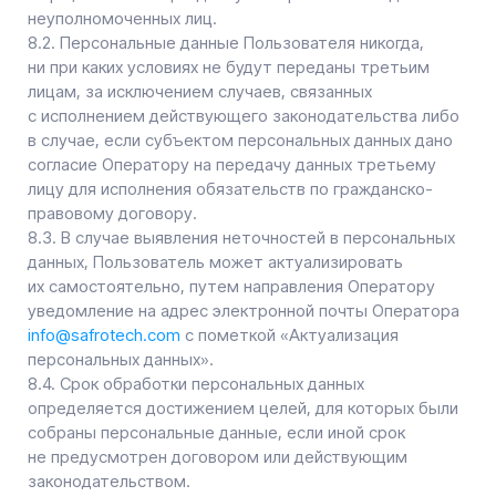
10.1. Оператор до начала осуществления деятельности
по трансграничной передаче персональных данных
обязан уведомить уполномоченный орган по защите
прав субъектов персональных данных о своем
намерении осуществлять трансграничную передачу
персональных данных (такое уведомление
направляется отдельно от уведомления о намерении
осуществлять обработку персональных данных).
10.2. Оператор до подачи вышеуказанного
уведомления, обязан получить от органов власти
иностранного государства, иностранных физических
лиц, иностранных юридических лиц, которым
планируется трансграничная передача персональных
данных, соответствующие сведения.
11. Конфиденциальность персональных данных
Оператор и иные лица, получившие доступ
к персональным данным, обязаны не раскрывать
третьим лицам и не распространять персональные
данные без согласия субъекта персональных данных,
если иное не предусмотрено федеральным законом.
12. Заключительные положения
12.1. Пользователь может получить любые
разъяснения по интересующим вопросам,
касающимся обработки его персональных данных,