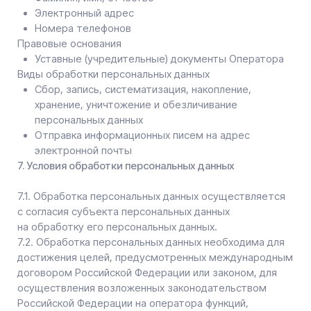
лицам, за исключением случаев, связанных
с исполнением действующего законодательства либо
в случае, если субъектом персональных данных дано
согласие Оператору на передачу данных третьему
лицу для исполнения обязательств по гражданско-
правовому договору.
8.3. В случае выявления неточностей в персональных
данных, Пользователь может актуализировать
их самостоятельно, путем направления Оператору
уведомление на адрес электронной почты Оператора
info@safrotech.com
с пометкой «Актуализация
персональных данных».
8.4. Срок обработки персональных данных
определяется достижением целей, для которых были
собраны персональные данные, если иной срок
не предусмотрен договором или действующим
законодательством.
Пользователь может в любой момент отозвать свое
согласие на обработку персональных данных, направив
Оператору уведомление посредством электронной
почты на электронный адрес Оператора
info@safrotech.com
с пометкой «Отзыв согласия
на обработку персональных данных».
8.5. Вся информация, которая собирается сторонними
сервисами, в том числе платежными системами,
средствами связи и другими поставщиками услуг,