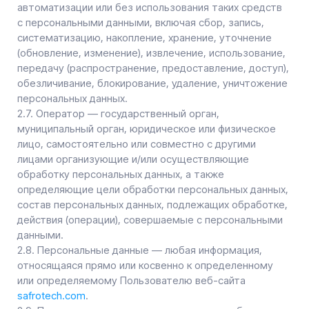
данными.
2.8. Персональные данные — любая информация,
относящаяся прямо или косвенно к определенному
или определяемому Пользователю веб-сайта
safrotech.com
.
2.9. Персональные данные, разрешенные субъектом
персональных данных для распространения, —
персональные данные, доступ неограниченного круга
лиц к которым предоставлен субъектом персональных
данных путем дачи согласия на обработку
персональных данных, разрешенных субъектом
персональных данных для распространения в порядке,
предусмотренном Законом о персональных данных
(далее — персональные данные, разрешенные для
распространения).
2.10. Пользователь — любой посетитель веб-сайта
safrotech.com
.
2.11. Предоставление персональных данных —
действия, направленные на раскрытие персональных
данных определенному лицу или определенному кругу
лиц.
2.12. Распространение персональных данных — любые
действия, направленные на раскрытие персональных
данных неопределенному кругу лиц (передача
персональных данных) или на ознакомление