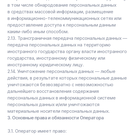
направления обращения с требованием
о прекращении обработки персональных данных,
Оператор вправе продолжить обработку
персональных данных без согласия субъекта
персональных данных при наличии оснований,
указанных в Законе о персональных данных;
— самостоятельно определять состав и перечень
мер, необходимых и достаточных для обеспечения
выполнения обязанностей, предусмотренных Законом
о персональных данных и принятыми в соответствии
с ним нормативными правовыми актами, если иное
не предусмотрено Законом о персональных данных
или другими федеральными законами.
3.2. Оператор обязан:
— предоставлять субъекту персональных данных
по его просьбе информацию, касающуюся обработки
его персональных данных;
— организовывать обработку персональных данных
в порядке, установленном действующим
законодательством РФ;
— отвечать на обращения и запросы субъектов
персональных данных и их законных представителей
в соответствии с требованиями Закона
о персональных данных;
— сообщать в уполномоченный орган по защите прав